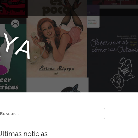
O
Y
A
d
Últimas noticias