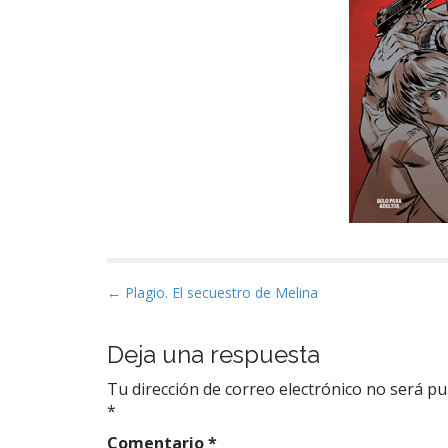
P
← Plagio. El secuestro de Melina
o
s
Deja una respuesta
t
Tu dirección de correo electrónico no será pu
n
*
a
Comentario
*