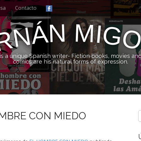
nsa
Contacto
M
N
Á
I
G
N
R
is a unique Spanish writer- Fiction books, movies an
comics are his natural forms of expression.
HOMBRE CON MIEDO
S
e
a
r
c