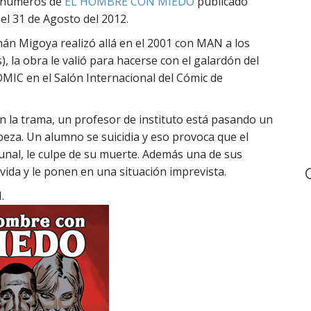
os números de
EL HOMBRE CON MIEDO
publicado
h
el 31 de Agosto del 2012.
f
o
 Migoya realizó allá en el 2001 con MAN a los
r
, la obra le valió para hacerse con el galardón del
:
C en el Salón Internacional del Cómic de
en la trama, un profesor de instituto está pasando un
eza. Un alumno se suicidia y eso provoca que el
unal, le culpe de su muerte. Además una de sus
vida y le ponen en una situación imprevista.
.