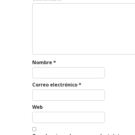
v
i
g
a
t
i
o
n
Nombre
*
Correo electrónico
*
Web