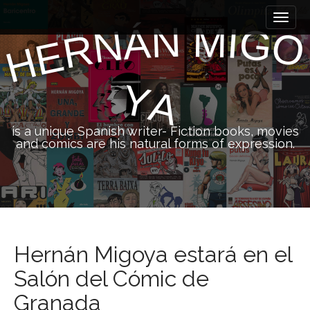
M
S
k
a
N
M
I
Á
G
N
O
R
i
E
i
H
p
n
t
m
o
Y
A
e
c
n
o
n
u
is a unique Spanish writer- Fiction books, movies
t
and comics are his natural forms of expression.
e
n
t
Hernán Migoya estará en el
Salón del Cómic de
Granada