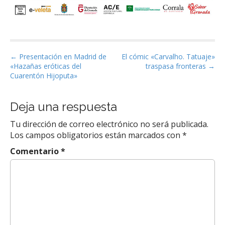
P
← Presentación en Madrid de
El cómic «Carvalho. Tatuaje»
«Hazañas eróticas del
traspasa fronteras →
o
Cuarentón Hijoputa»
s
t
Deja una respuesta
n
a
Tu dirección de correo electrónico no será publicada.
v
Los campos obligatorios están marcados con
*
i
Comentario
*
g
a
t
i
o