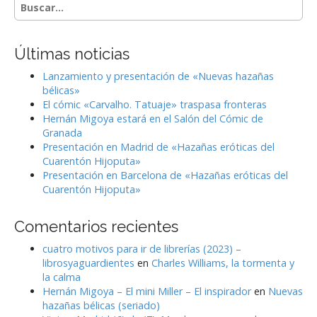
S
e
a
r
Últimas noticias
c
h
Lanzamiento y presentación de «Nuevas hazañas
f
bélicas»
o
El cómic «Carvalho. Tatuaje» traspasa fronteras
r
Hernán Migoya estará en el Salón del Cómic de
:
Granada
Presentación en Madrid de «Hazañas eróticas del
Cuarentón Hijoputa»
Presentación en Barcelona de «Hazañas eróticas del
Cuarentón Hijoputa»
Comentarios recientes
cuatro motivos para ir de librerías (2023) –
librosyaguardientes
en
Charles Williams, la tormenta y
la calma
Hernán Migoya – El mini Miller – El inspirador
en
Nuevas
hazañas bélicas (seriado)