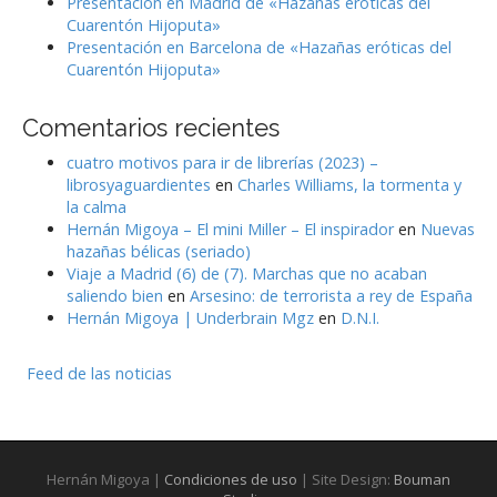
Presentación en Madrid de «Hazañas eróticas del
Cuarentón Hijoputa»
Presentación en Barcelona de «Hazañas eróticas del
Cuarentón Hijoputa»
Comentarios recientes
cuatro motivos para ir de librerías (2023) –
librosyaguardientes
en
Charles Williams, la tormenta y
la calma
Hernán Migoya – El mini Miller – El inspirador
en
Nuevas
hazañas bélicas (seriado)
Viaje a Madrid (6) de (7). Marchas que no acaban
saliendo bien
en
Arsesino: de terrorista a rey de España
Hernán Migoya | Underbrain Mgz
en
D.N.I.
Feed de las noticias
Hernán Migoya |
Condiciones de uso
| Site Design:
Bouman