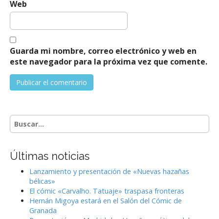
Web
Guarda mi nombre, correo electrónico y web en
este navegador para la próxima vez que comente.
S
e
a
r
Últimas noticias
c
h
Lanzamiento y presentación de «Nuevas hazañas
f
bélicas»
o
El cómic «Carvalho. Tatuaje» traspasa fronteras
r
Hernán Migoya estará en el Salón del Cómic de
:
Granada