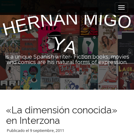
M
S
k
a
N
M
I
Á
G
N
O
R
i
E
i
H
p
n
t
m
o
Y
A
e
c
n
o
n
u
is a unique Spanish writer- Fiction books, movies
t
and comics are his natural forms of expression.
e
n
t
«La dimensión conocida»
en Interzona
Publicado el
9 septiembre, 2011