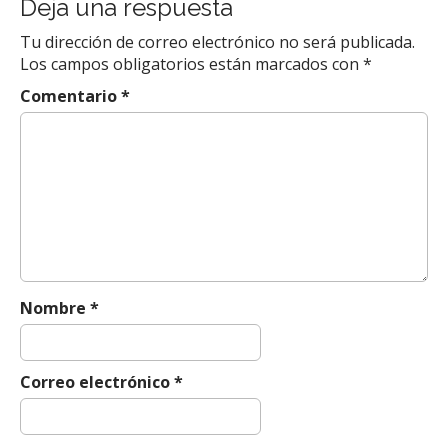
t
Deja una respuesta
n
Tu dirección de correo electrónico no será publicada.
a
Los campos obligatorios están marcados con
*
v
Comentario
*
i
g
a
t
i
o
n
Nombre
*
Correo electrónico
*