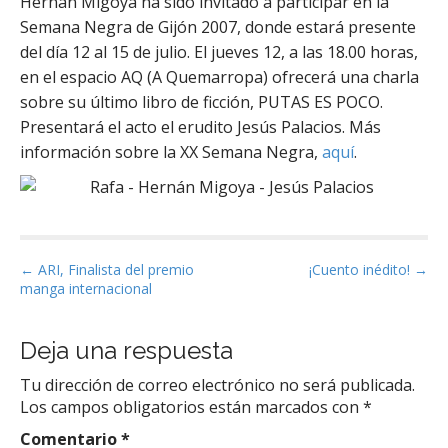
Hernán Migoya ha sido invitado a participar en la
Semana Negra de Gijón 2007, donde estará presente
del día 12 al 15 de julio. El jueves 12, a las 18.00 horas,
en el espacio AQ (A Quemarropa) ofrecerá una charla
sobre su último libro de ficción, PUTAS ES POCO.
Presentará el acto el erudito Jesús Palacios. Más
información sobre la XX Semana Negra,
aquí
.
P
← ARI, Finalista del premio
¡Cuento inédito! →
manga internacional
o
s
t
Deja una respuesta
n
Tu dirección de correo electrónico no será publicada.
a
Los campos obligatorios están marcados con
*
v
Comentario
*