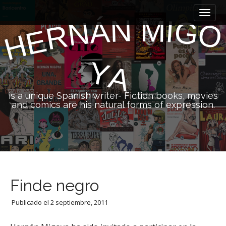
M
S
k
a
N
M
I
Á
G
N
O
R
i
E
i
H
p
n
t
m
o
Y
A
e
c
n
o
n
u
is a unique Spanish writer- Fiction books, movies
t
and comics are his natural forms of expression.
e
n
t
Finde negro
Publicado el
2 septiembre, 2011