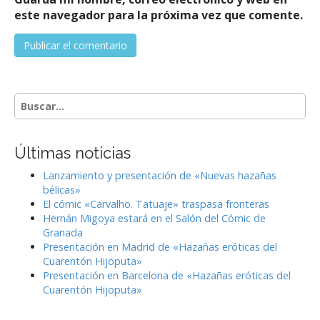
este navegador para la próxima vez que comente.
S
e
a
r
Últimas noticias
c
h
Lanzamiento y presentación de «Nuevas hazañas
f
bélicas»
o
El cómic «Carvalho. Tatuaje» traspasa fronteras
r
Hernán Migoya estará en el Salón del Cómic de
:
Granada
Presentación en Madrid de «Hazañas eróticas del
Cuarentón Hijoputa»
Presentación en Barcelona de «Hazañas eróticas del
Cuarentón Hijoputa»