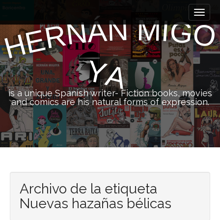
M
S
k
a
N
M
I
Á
G
N
O
R
i
E
i
H
p
n
t
m
o
Y
A
e
c
n
o
n
u
is a unique Spanish writer- Fiction books, movies
t
and comics are his natural forms of expression.
e
n
t
Archivo de la etiqueta
Nuevas hazañas bélicas