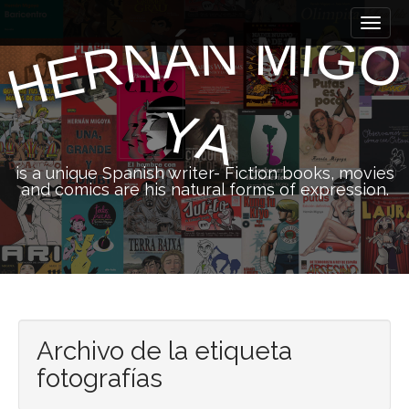
M
S
k
a
N
M
I
Á
G
N
O
R
i
E
i
H
p
n
t
m
o
Y
A
e
c
n
o
n
u
is a unique Spanish writer- Fiction books, movies
t
and comics are his natural forms of expression.
e
n
t
Archivo de la etiqueta
fotografías