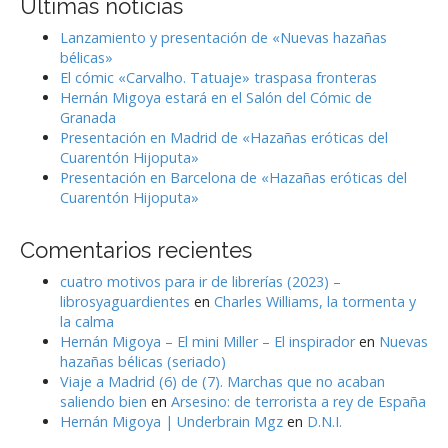
Últimas noticias
c
h
Lanzamiento y presentación de «Nuevas hazañas
f
bélicas»
o
El cómic «Carvalho. Tatuaje» traspasa fronteras
r
Hernán Migoya estará en el Salón del Cómic de
:
Granada
Presentación en Madrid de «Hazañas eróticas del
Cuarentón Hijoputa»
Presentación en Barcelona de «Hazañas eróticas del
Cuarentón Hijoputa»
Comentarios recientes
cuatro motivos para ir de librerías (2023) –
librosyaguardientes
en
Charles Williams, la tormenta y
la calma
Hernán Migoya – El mini Miller – El inspirador
en
Nuevas
hazañas bélicas (seriado)
Viaje a Madrid (6) de (7). Marchas que no acaban
saliendo bien
en
Arsesino: de terrorista a rey de España
Hernán Migoya | Underbrain Mgz
en
D.N.I.