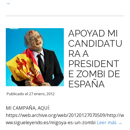
→
APOYAD MI
CANDIDATU
RA A
PRESIDENT
E ZOMBI DE
ESPAÑA
Publicado el
27 enero, 2012
MI CAMPAÑA, AQUÍ:
https://web.archive.org/web/20120127070509/http://w
ww.sigueleyendo.es/migoya-es-un-zombi
Leer más →