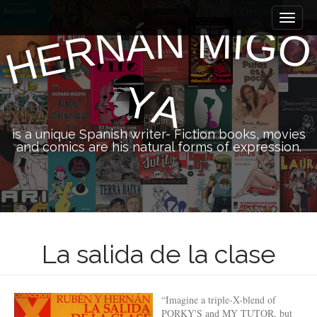
M
S
k
a
N
M
I
Á
G
N
O
R
i
E
i
H
p
n
t
m
o
Y
A
e
c
n
o
n
u
is a unique Spanish writer- Fiction books, movies
t
and comics are his natural forms of expression.
e
n
t
La salida de la clase
“Imagine a triple-X-blend of
PORKY'S and MY TUTOR, but