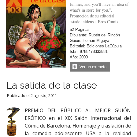
funnier, and you'll have an idea of
what's in store for you.”.
Promoción de su editorial
estadounidense, Eros Comix.
52 Páginas
Dibujante: Rubén del Rincón
Guión: Hernán Migoya
Editorial: Ediciones LaCúpula
Isbn: 9788478333981
Año: 2000
Ver un extracto
La salida de la clase
Publicado el
2 agosto, 2011
PREMIO DEL PÚBLICO AL MEJOR GUIÓN
ERÓTICO en el XIX Salón Internacional del
Cómic de Barcelona. Homenaje y traslación de
la comedia adolescente USA a la realidad